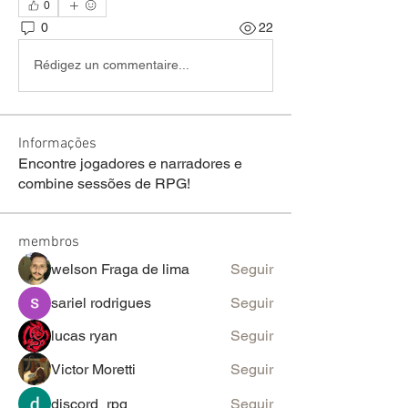
0
0
22
Rédigez un commentaire...
Informações
Encontre jogadores e narradores e
combine sessões de RPG!
membros
welson Fraga de lima
Seguir
sariel rodrigues
Seguir
lucas ryan
Seguir
Victor Moretti
Seguir
discord_rpg
Seguir