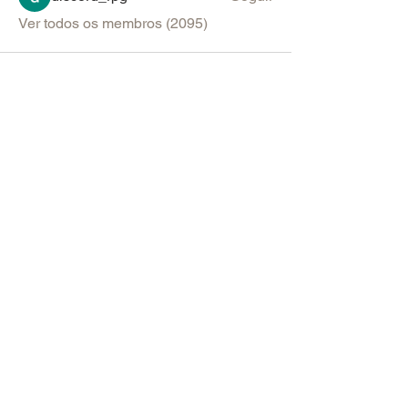
Ver todos os membros (2095)
PARA SUGESTÕES & ANÚNCIOS
Política de Uso do Fórum
Política de Entrega, Troca e Devolução -