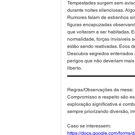
Tempestades surgem sem aviso.
durante noites silenciosas. Alg
Rumores falam de estranhos sí
figuras encapuzadas observando
que voltaram a ser habitadas.
normalidade, forças invisíveis s
estão sendo reativadas. Ecos de
Descubra segredos enterrados so
perigos que não deveriam mais ex
liberto.
▬▬▬▬▬▬▬▬▬▬▬▬▬▬
Regras/Observações da mesa:
Compromisso e respeito são esse
exploração significativa e comb
sempre priorizando diversão, im
Caso se interessem: 
https://docs.google.com/for