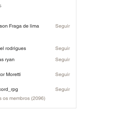
s
son Fraga de lima
Seguir
iel rodrigues
Seguir
as ryan
Seguir
tor Moretti
Seguir
cord_rpg
Seguir
s os membros (2096)