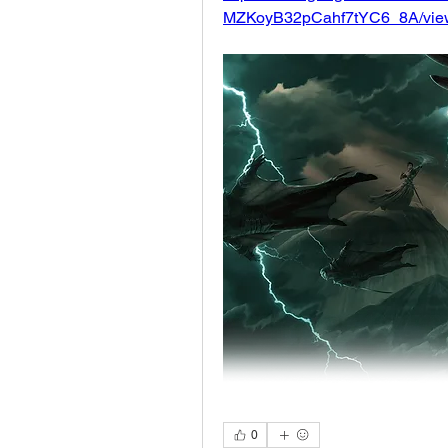
MZKoyB32pCahf7tYC6_8A/vie
0