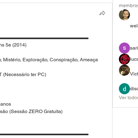
membro
wel
▬▬▬▬▬▬▬▬▬▬▬▬▬▬▬▬▬▬
s 5e (2014)
sar
luc
, Mistério, Exploração, Conspiração, Ameaça 
Vic
 (Necessário ter PC)
dis
Ver todo
 anos
são (Sessão ZERO Gratuita)
▬▬▬▬▬▬▬▬▬▬▬▬▬▬▬▬▬▬