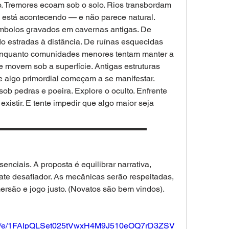
 Tremores ecoam sob o solo. Rios transbordam 
o está acontecendo — e não parece natural. 
mbolos gravados em cavernas antigas. De 
 estradas à distância. De ruínas esquecidas 
 Enquanto comunidades menores tentam manter a 
e movem sob a superfície. Antigas estruturas 
 algo primordial começam a se manifestar. 
b pedras e poeira. Explore o oculto. Enfrente 
istir. E tente impedir que algo maior seja 
▬▬▬▬▬▬▬▬▬▬▬▬▬▬▬▬▬▬
nciais. A proposta é equilibrar narrativa, 
ate desafiador. As mecânicas serão respeitadas, 
ersão e jogo justo. (Novatos são bem vindos).
ms/d/e/1FAIpQLSet025tVwxH4M9J510eOQ7rD3ZSV