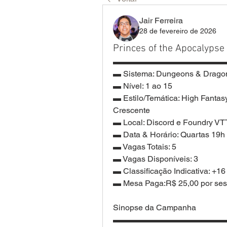
Jair Ferreira
28 de fevereiro de 2026
Princes of the Apocalypse
▬▬▬▬▬▬▬▬▬▬▬▬▬▬
▬ Sistema: Dungeons & Dragon
▬ Nível: 1 ao 15
▬ Estilo/Temática: High Fantasy
Crescente
▬ Local: Discord e Foundry VTT
▬ Data & Horário: Quartas 19h
▬ Vagas Totais: 5
▬ Vagas Disponíveis: 3
▬ Classificação Indicativa: +16
▬ Mesa Paga:R$ 25,00 por ses
Sinopse da Campanha
▬▬▬▬▬▬▬▬▬▬▬▬▬▬