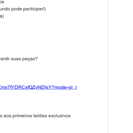
xos
ndo pode participar!)
a)
arantir suas peças?
3DEms7fYDRCxfQZyNDlsY?mode=gi_t
 aos primeiros leilões exclusivos