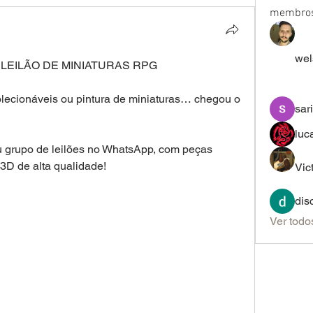
membro
wel
LEILÃO DE MINIATURAS RPG 
ecionáveis ou pintura de miniaturas… chegou o 
sar
luc
3D de alta qualidade!
Vic
dis
Ver todo