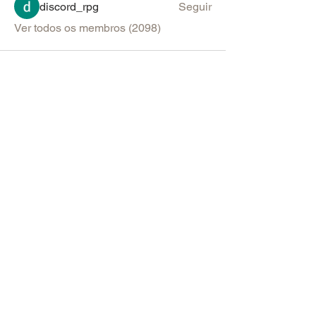
discord_rpg
Seguir
Ver todos os membros (2098)
PARA SUGESTÕES & ANÚNCIOS
Política de Uso do Fórum
Política de Entrega, Troca e Devolução -