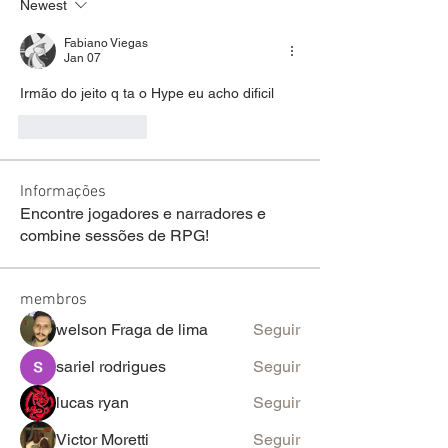
Newest
Fabiano Viegas
Jan 07
Irmão do jeito q ta o Hype eu acho dificil 
Like
Reply
Informações
Encontre jogadores e narradores e
combine sessões de RPG!
membros
welson Fraga de lima
Seguir
sariel rodrigues
Seguir
lucas ryan
Seguir
Victor Moretti
Seguir