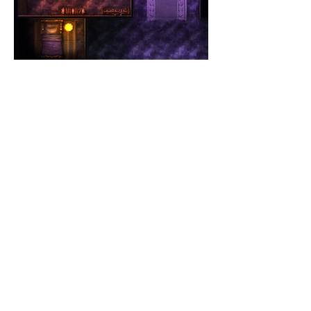
1
1
0
166
撰寫留言......
Informações
Encontre jogadores e narradores e
combine sessões de RPG!