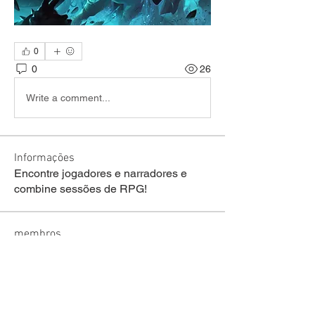
0
0
26
Write a comment...
Informações
Encontre jogadores e narradores e
combine sessões de RPG!
membros
welson Fraga de lima
Seguir
sariel rodrigues
Seguir
lucas ryan
Seguir