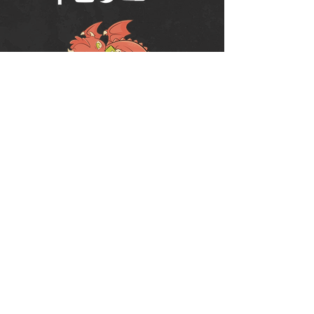
Política de Uso do Fórum
Política de Entrega, Troca e Devolução -
loja
© 2008 RPG Planet Books & Games Ltda
CNPJ:
10.877.697
/0001-37
Praça Chuí, 35 - SJC - CEP:
12243-380