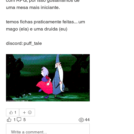
com RPG, por isso gostaríamos de 
uma mesa mais iniciante.
temos fichas praticamente feitas... um 
mago (ela) e uma druida (eu)
discord: 
puff_tale
1
1
5
44
Write a comment...