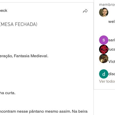
membro
beck
wel
o (MESA FECHADA)
sar
luc
teração, Fantasia Medieval.
Vic
dis
Ver todo
a curta.
ncontram nesse pântano mesmo assim. Na beira 