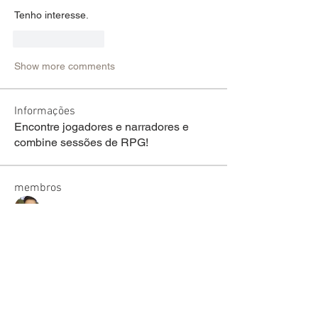
Tenho interesse.
Like
Reply
Show more comments
Informações
Encontre jogadores e narradores e
combine sessões de RPG!
membros
welson Fraga de lima
Seguir
sariel rodrigues
Seguir
lucas ryan
Seguir
Victor Moretti
Seguir
discord_rpg
Seguir