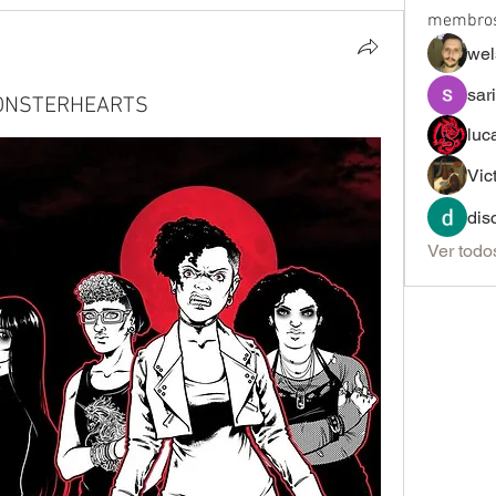
membro
wel
sar
ONSTERHEARTS
luc
Vic
dis
Ver todo