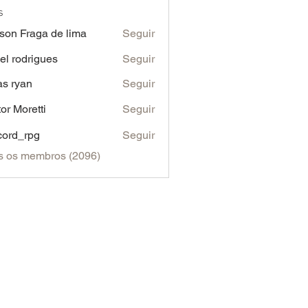
s
son Fraga de lima
Seguir
iel rodrigues
Seguir
as ryan
Seguir
tor Moretti
Seguir
cord_rpg
Seguir
s os membros (2096)