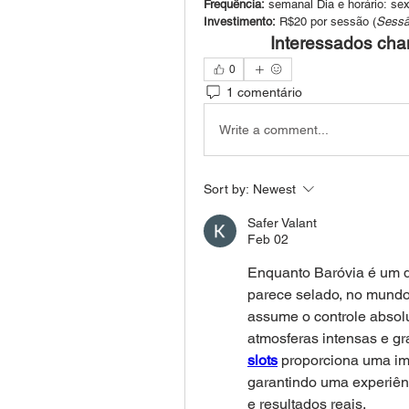
Frequência:
 semanal Dia e horário: sex
Investimento:
 R$20 por sessão (
Sessão
Interessados cham
0
1 comentário
Write a comment...
Sort by:
Newest
Safer Valant
Feb 02
Enquanto Baróvia é um d
parece selado, no mundo 
assume o controle absolu
atmosferas intensas e gr
slots
 proporciona uma im
garantindo uma experiênc
e resultados reais.