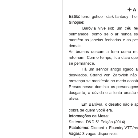
☩ A 
Estilo:
 terror gótico · dark fantasy · ho
Sinopse:
	Baróvia vive sob um céu fechado. Tempestades passam, mas a sensação de peso 
permanece, como se o ar nunca esti
mantêm as janelas fechadas e as pes
demais.
As brumas cercam a terra como muro
retornam. Com o tempo, fica claro qu
se permanece.
	Há um senhor antigo ligado a essa terra, mencionado apenas em sussurros e olhares 
desviados. Strahd von Zarovich não 
presença se manifesta no medo constan
Presos nesse domínio, os personagens
desgaste, a dúvida e a lenta erosão
alívio.
	Em Baróvia, o desafio não é apenas sobreviver —é perceber, tarde demais, o quanto isso 
cobra de quem você era.
Informações da Mesa:
Sistema: D&D 5ª Edição (2014)
Plataforma:
 Discord + Foundry VTT
(ne
Vagas:
 3 vagas disponíveis