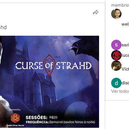
membro
wel
ahd
sar
luc
Vic
dis
Ver todo