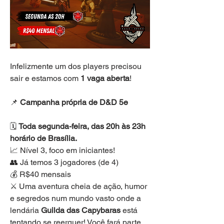
Infelizmente um dos players precisou 
sair e estamos com 
1 vaga aberta
!
📌 
Campanha própria de D&D 5e
🗓️ 
Toda segunda-feira, das 20h às 23h 
horário de Brasília.
📈 Nível 3, foco em iniciantes!
👥 Já temos 3 jogadores (de 4)
💰 R$40 mensais
⚔️ Uma aventura cheia de ação, humor 
e segredos num mundo vasto onde a 
lendária 
Guilda das Capybaras
 está 
tentando se reerguer! Você fará parte 