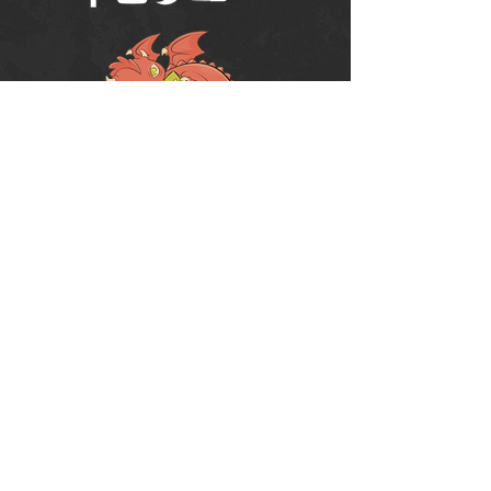
Política de Uso do Fórum
Política de Entrega, Troca e Devolução -
loja
© 2008 RPG Planet Books & Games Ltda
CNPJ:
10.877.697
/0001-37
Praça Chuí, 35 - SJC - CEP:
12243-380