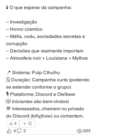
🕯️ O que esperar da campanha:
– Investigação
– Horror cósmico
– Máfia, vodu, sociedades secretas e 
corrupção
– Decisões que realmente importam
– Atmosfera noir + Louisiana + Mythos
📍 Sistema: Pulp Cthulhu
🗓️ Duração: Campanha curta (podendo 
se estender conforme o grupo)
🎙️ Plataforma: Discord e Owlbear
🎲 Iniciantes são bem-vindos!
💬 Interessados, chamem no privado 
do Discord (billyjhow) ou comentem.
4
4
2
203