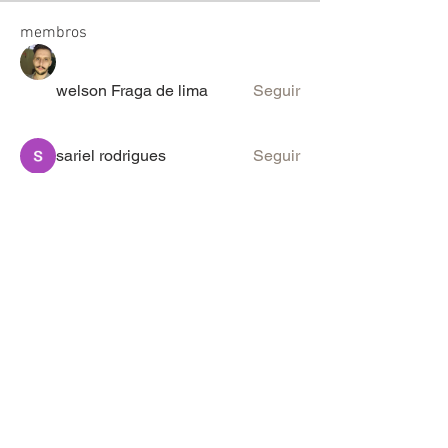
membros
welson Fraga de lima
Seguir
sariel rodrigues
Seguir
lucas ryan
Seguir
Victor Moretti
Seguir
discord_rpg
Seguir
Ver todos os membros (2096)
PARA SUGESTÕES & ANÚNCIOS