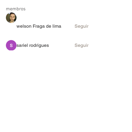
membros
welson Fraga de lima
Seguir
sariel rodrigues
Seguir
lucas ryan
Seguir
Victor Moretti
Seguir
discord_rpg
Seguir
Ver todos os membros (2096)
PARA SUGESTÕES & ANÚNCIOS