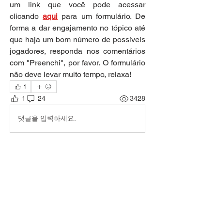
um link que você pode acessar 
clicando 
aqui
 para um formulário. De 
forma a dar engajamento no tópico até 
que haja um bom número de possíveis 
jogadores, responda nos comentários 
com "Preenchi", por favor. O formulário 
não deve levar muito tempo, relaxa!
1
1
24
3428
댓글을 입력하세요.
최신순
Thiago Carvalho
7월 09일
Preenchi
좋아요
답글