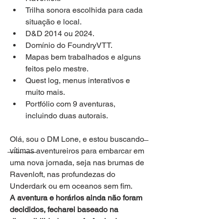
Trilha sonora escolhida para cada 
situação e local.
D&D 2014 ou 2024.
Domínio do FoundryVTT.
Mapas bem trabalhados e alguns 
feitos pelo mestre.
Quest log, menus interativos e 
muito mais.
Portfólio com 9 aventuras, 
incluindo duas autorais.
Olá, sou o DM Lone, e estou buscando 
̶v̶í̶t̶i̶m̶a̶s̶ aventureiros para embarcar em 
uma nova jornada, seja nas brumas de 
Ravenloft, nas profundezas do 
Underdark ou em oceanos sem fim.
A aventura e horários ainda não foram 
decididos, fecharei baseado na 