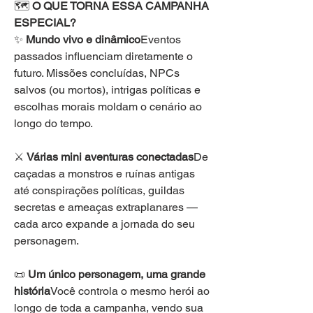
🗺️ 
O QUE TORNA ESSA CAMPANHA 
ESPECIAL?
✨ 
Mundo vivo e dinâmico
Eventos 
passados influenciam diretamente o 
futuro. Missões concluídas, NPCs 
salvos (ou mortos), intrigas políticas e 
escolhas morais moldam o cenário ao 
longo do tempo.
⚔️ 
Várias mini aventuras conectadas
De 
caçadas a monstros e ruínas antigas 
até conspirações políticas, guildas 
secretas e ameaças extraplanares — 
cada arco expande a jornada do seu 
personagem.
📜 
Um único personagem, uma grande 
história
Você controla o mesmo herói ao 
longo de toda a campanha, vendo sua 