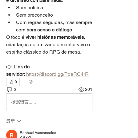
é 
diversão compartilhada
:
Sem política
Sem preconceito
Com regras seguidas, mas sempre 
com 
bom senso e diálogo
O foco é 
viver histórias memoráveis
, 
criar laços de amizade e manter vivo o 
espírito clássico do RPG de mesa. 
👉 
Link do 
servidor:
https://discord.gg/PqaRC4rR
0
2
201
撰寫留言......
最新
Raphael Vasconcelos
2月22日