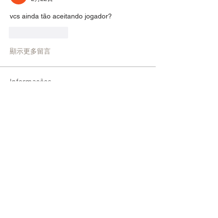
vcs ainda tão aceitando jogador?
按讚
回覆
顯示更多留言
Informações
Encontre jogadores e narradores e
combine sessões de RPG!
membros
welson Fraga de lima
Seguir
sariel rodrigues
Seguir
lucas ryan
Seguir
Victor Moretti
Seguir