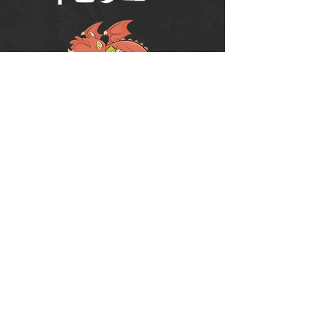
Política de Uso do Fórum
Política de Entrega, Troca e Devolução -
loja
© 2008 RPG Planet Books & Games Ltda
CNPJ:
10.877.697
/0001-37
Praça Chuí, 35 - SJC - CEP:
12243-380