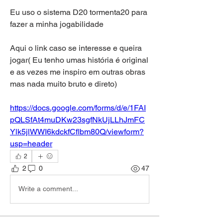
Eu uso o sistema D20 tormenta20 para 
fazer a minha jogabilidade
Aqui o link caso se interesse e queira 
jogar( Eu tenho umas história é original 
e as vezes me inspiro em outras obras 
mas nada muito bruto e direto)
https://docs.google.com/forms/d/e/1FAI
pQLSfAt4muDKw23sgfNkUjLLhJmFC
Ylk5jlWWI6kdckfCflbm80Q/viewform?
usp=header
2
2
0
47
Write a comment...