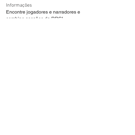
Informações
Encontre jogadores e narradores e
combine sessões de RPG!
membros
welson Fraga de lima
Seguir
sariel rodrigues
Seguir
lucas ryan
Seguir
Victor Moretti
Seguir
discord_rpg
Seguir
Ver todos os membros (2106)