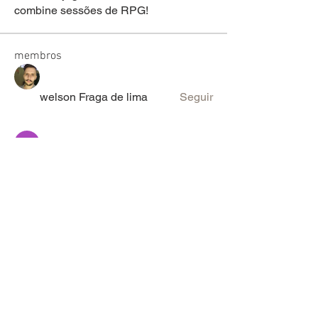
combine sessões de RPG!
membros
welson Fraga de lima
Seguir
sariel rodrigues
Seguir
lucas ryan
Seguir
Victor Moretti
Seguir
discord_rpg
Seguir
Ver todos os membros (2106)