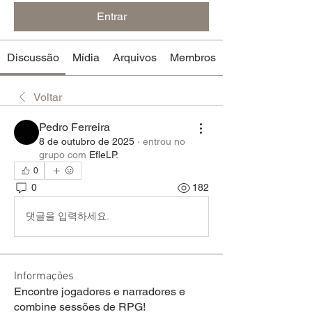
Entrar
Discussão
Mídia
Arquivos
Membros
Voltar
Pedro Ferreira
8 de outubro de 2025
·
entrou no
grupo com
EfleLP
.
0
0
182
댓글을 입력하세요.
Informações
Encontre jogadores e narradores e
combine sessões de RPG!