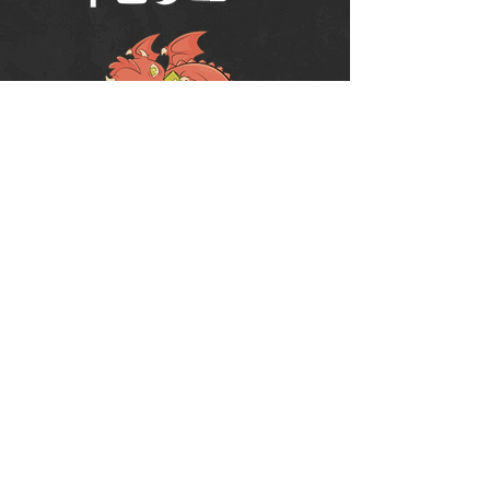
Política de Uso do Fórum
Política de Entrega, Troca e Devolução -
loja
© 2008 RPG Planet Books & Games Ltda
CNPJ:
10.877.697
/0001-37
Praça Chuí, 35 - SJC - CEP:
12243-380