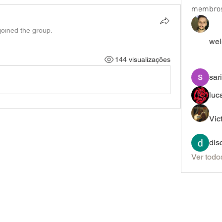
membro
joined the group.
wel
144 visualizações
sar
luc
Vic
dis
Ver todo