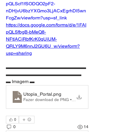
pQLScf1fSODQO2pF2-
nDHjvU6bzYXGmo3LjACxEgrhDl5wn
FcgZw/viewform?usp=sf_link
https://docs.google.com/forms/d/e/1FAI
pQLSfbgB-bMeQ8-
NFtlACiRbfKrK0qUiUM-
QRLY9M6nnJ2GU6U_w/viewform?
usp=sharing
▬▬▬▬▬▬▬▬▬▬▬▬▬▬▬▬▬
▬▬▬▬▬▬▬▬▬▬▬▬▬▬▬▬
▬ Imagem ▬
Utopia_Portal
.png
Fazer download de PNG • 229KB
0
0
14