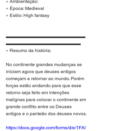
» Ambientação:
» Época: Medieval
» Estilo: High fantasy
▬▬▬▬▬▬▬▬▬▬▬▬▬▬▬▬▬
▬▬▬▬▬▬▬▬▬▬▬▬▬▬▬▬
» Resumo da história: 
No continente grandes mudanças se 
iniciam agora que deuses antigos 
começam a retornar ao mundo. Porém 
forças estão andando para que esse 
retorno seja feito em intenções 
malignas para colocar o continente em 
grande conflito entre os Deuses 
antigos e o panteão dos deuses novos.
https://docs.google.com/forms/d/e/1FAI