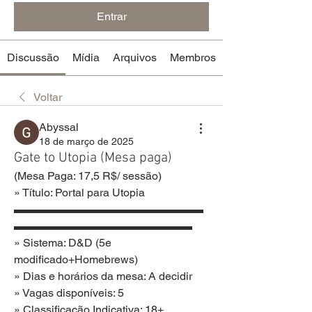
Entrar
Discussão
Mídia
Arquivos
Membros
Voltar
Abyssal
18 de março de 2025
Gate to Utopia (Mesa paga)
(Mesa Paga: 17,5 R$/ sessão)
» Título: Portal para Utopia
▬▬▬▬▬▬▬▬▬▬▬▬▬▬▬▬▬
▬▬▬▬▬▬▬▬▬▬▬▬▬▬▬▬
» Sistema: D&D (5e 
modificado+Homebrews)
» Dias e horários da mesa: A decidir
» Vagas disponíveis: 5
» Classificação Indicativa: 18+