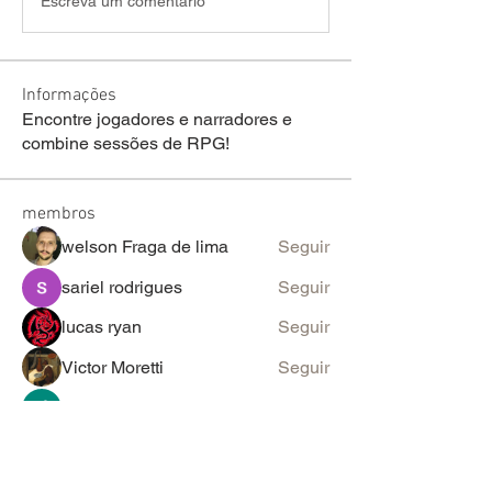
Escreva um comentário
Informações
Encontre jogadores e narradores e
combine sessões de RPG!
membros
welson Fraga de lima
Seguir
sariel rodrigues
Seguir
lucas ryan
Seguir
Victor Moretti
Seguir
discord_rpg
Seguir
Ver todos os membros (2096)