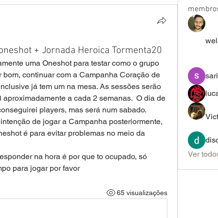
membro
wel
 oneshot + Jornada Heroica Tormenta20
amente uma Oneshot para testar como o grupo 
or bom, continuar com a Campanha Coração de 
sar
, inclusive já tem um na mesa. As sessões serão 
luc
8 aproximadamente a cada 2 semanas.  O dia de 
conseguirei players, mas será num sabado. 
Vic
a intenção de jogar a Campanha posteriormente, 
neshot é para evitar problemas no meio da 
dis
Ver todo
responder na hora é por que to ocupado, só 
mpo para jogar por favor
65 visualizações