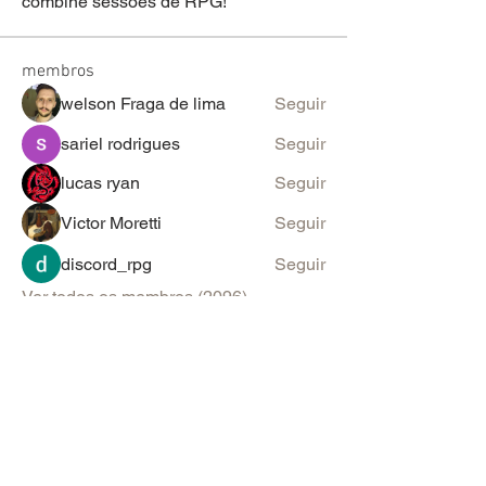
combine sessões de RPG!
membros
welson Fraga de lima
Seguir
sariel rodrigues
Seguir
lucas ryan
Seguir
Victor Moretti
Seguir
discord_rpg
Seguir
Ver todos os membros (2096)
PARA SUGESTÕES & ANÚNCIOS