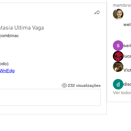
membro
wel
asia Ultima Vaga
combinar.
sar
luc
odo)
Vic
MCWnEdg
dis
232 visualizações
Ver todo