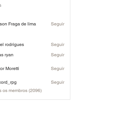
s
son Fraga de lima
Seguir
iel rodrigues
Seguir
as ryan
Seguir
tor Moretti
Seguir
cord_rpg
Seguir
s os membros (2096)