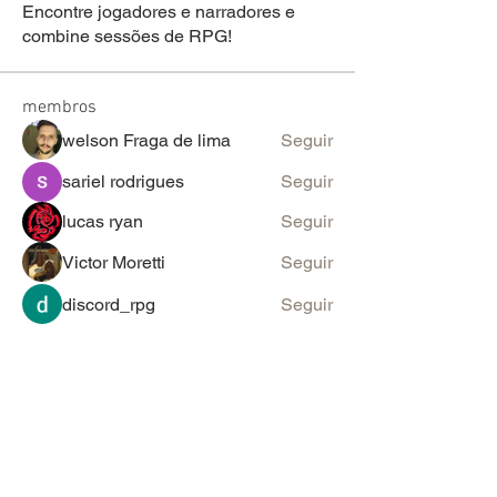
Encontre jogadores e narradores e
combine sessões de RPG!
membros
welson Fraga de lima
Seguir
sariel rodrigues
Seguir
lucas ryan
Seguir
Victor Moretti
Seguir
discord_rpg
Seguir
Ver todos os membros (2098)
PARA SUGESTÕES & ANÚNCIOS